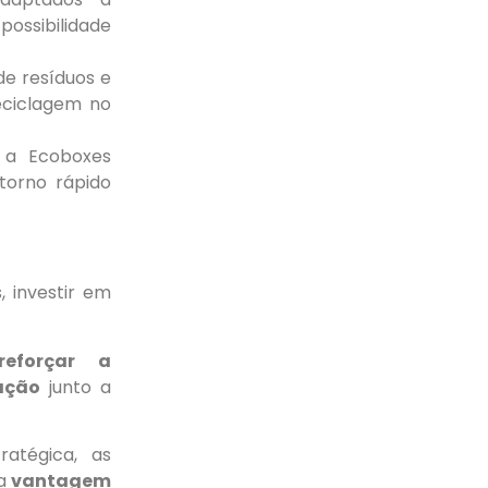
possibilidade
e resíduos e
eciclagem no
 a Ecoboxes
torno rápido
 investir em
reforçar a
ação
junto a
ratégica, as
ma
vantagem