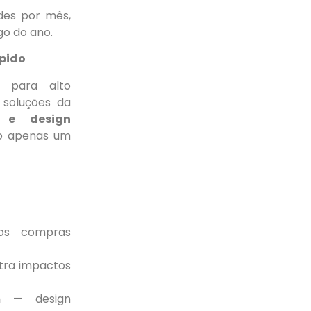
des por mês,
go do ano.
ápido
s para alto
 soluções da
a e design
o apenas um
s compras
tra impactos
m
— design