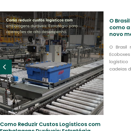
O Brasil
como a 
novo mo
O Brasil
Ecoboxes
logístic
cadeias d
Como Reduzir Custos Logísticos com
Embalagens Duráveis: Estratégia