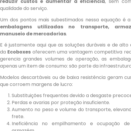
reduzir custos e aumentar a eficiência
, sem co
qualidade do serviço.
Um dos pontos mais subestimados nessa equação é a
embalagens utilizadas no transporte, arm
manuseio de mercadorias
.
E é justamente aqui que as soluções duráveis e de al
da
Ecoboxes
oferecem uma vantagem competitiva rea
gerencia grandes volumes de operação, as embalag
apenas um item de consumo: são parte da infraestrutura 
Modelos descartáveis ou de baixa resistência geram cust
que corroem margens de lucro:
Substituições frequentes devido a desgaste precoce
Perdas e avarias por proteção insuficiente.
Aumento no peso e volume do transporte, elevand
frete.
Ineficiência no empilhamento e ocupação d
armazém.