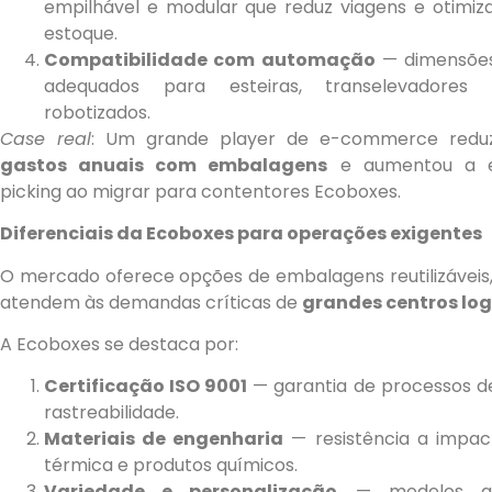
empilhável e modular que reduz viagens e otimiza
estoque.
Compatibilidade com automação
— dimensões
adequados para esteiras, transelevadores
robotizados.
Case real
: Um grande player de e-commerce redu
gastos anuais com embalagens
e aumentou a ef
picking ao migrar para contentores Ecoboxes.
Diferenciais da Ecoboxes para operações exigentes
O mercado oferece opções de embalagens reutilizáveis
atendem às demandas críticas de
grandes centros log
A Ecoboxes se destaca por:
Certificação ISO 9001
— garantia de processos de
rastreabilidade.
Materiais de engenharia
— resistência a impact
térmica e produtos químicos.
Variedade e personalização
— modelos ad