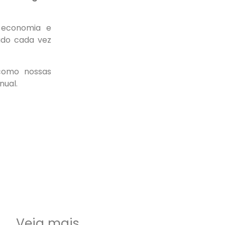
, economia e
ado cada vez
omo nossas
nual.
Veja mais...