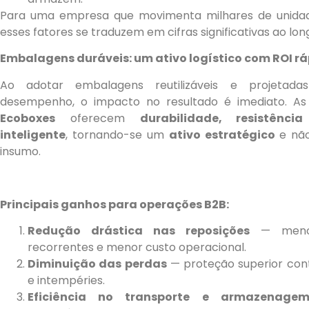
Para uma empresa que movimenta milhares de unida
esses fatores se traduzem em cifras significativas ao lon
Embalagens duráveis: um ativo logístico com ROI r
Ao adotar embalagens reutilizáveis e projetada
desempenho, o impacto no resultado é imediato. As
Ecoboxes
oferecem
durabilidade, resistênci
inteligente
, tornando-se um
ativo estratégico
e nã
insumo.
Principais ganhos para operações B2B:
Redução drástica nas reposições
— meno
recorrentes e menor custo operacional.
Diminuição das perdas
— proteção superior con
e intempéries.
Eficiência no transporte e armazenage