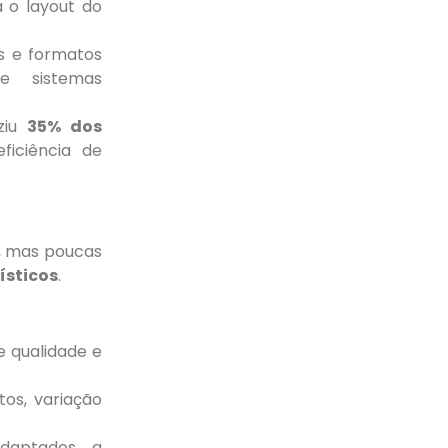
 o layout do
 e formatos
 e sistemas
ziu
35% dos
iciência de
, mas poucas
ísticos
.
 qualidade e
os, variação
aptados a