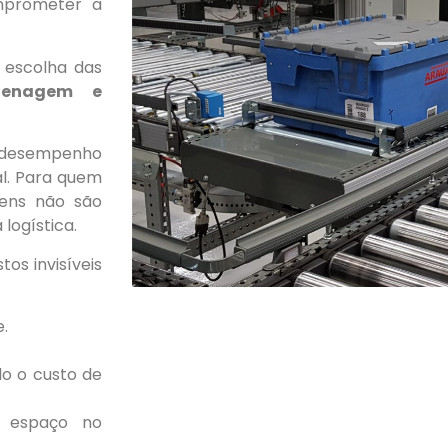
mprometer a
 escolha das
azenagem e
to desempenho
l. Para quem
ens não são
logística.
os invisíveis
.
o o custo de
e espaço no