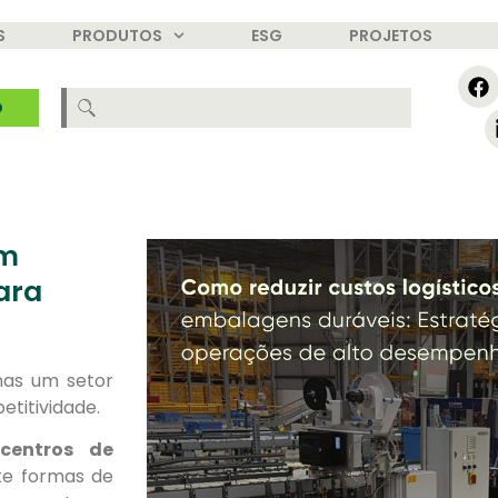
S
PRODUTOS
ESG
PROJETOS
O
om
ara
enas um setor
etitividade.
 centros de
e formas de