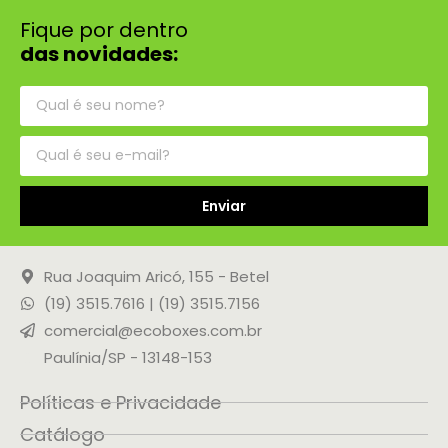
Fique por dentro
das novidades:
Enviar
Rua Joaquim Aricó, 155 - Betel
(19) 3515.7616 | (19) 3515.7156
comercial@ecoboxes.com.br
Paulínia/SP - 13148-153
Políticas e Privacidade
Catálogo