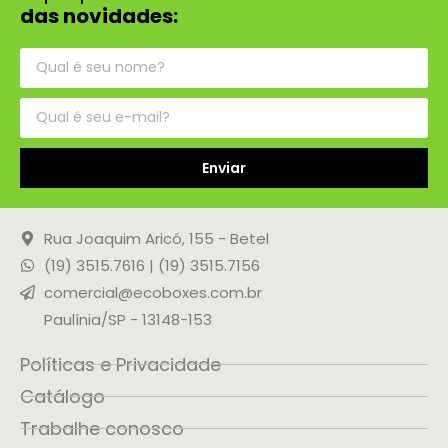
das novidades:
Enviar
Rua Joaquim Aricó, 155 - Betel
(19) 3515.7616 | (19) 3515.7156
comercial@ecoboxes.com.br
Paulínia/SP - 13148-153
Políticas e Privacidade
Catálogo
Trabalhe conosco