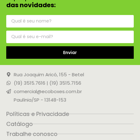
das novidades:
Enviar
Rua Joaquim Aricó, 155 - Betel
(19) 3515.7616 | (19) 3515.7156
comercial@ecoboxes.com.br
Paulínia/SP - 13148-153
Políticas e Privacidade
Catálogo
Trabalhe conosco